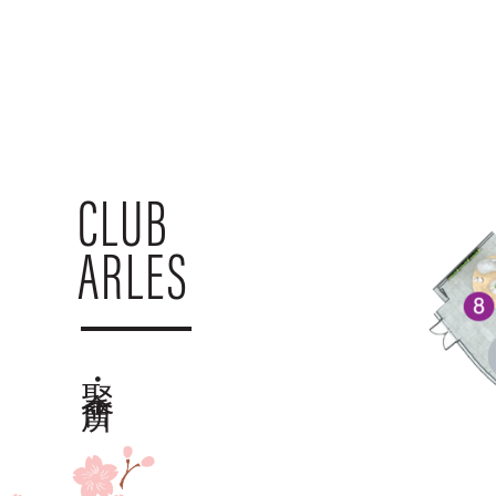
CLUB
ARLES
聚・會所