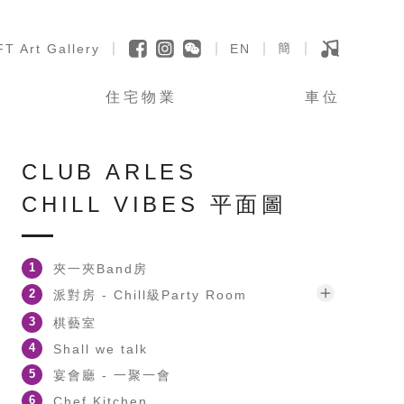
簡
FT Art Gallery
EN
住宅物業
車位
CLUB ARLES
CHILL VIBES 平面圖
1
夾一夾Band房
2
派對房 - Chill級Party Room
3
棋藝室
4
Shall we talk
5
宴會廳 - 一聚一會
6
Chef Kitchen